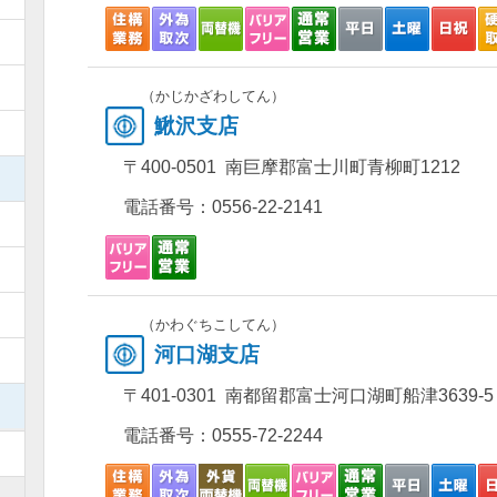
）
）
（かじかざわしてん）
鰍沢支店
）
〒400-0501 南巨摩郡富士川町青柳町1212
）
電話番号：
0556-22-2141
）
）
）
（かわぐちこしてん）
河口湖支店
）
〒401-0301 南都留郡富士河口湖町船津3639-5
）
電話番号：
0555-72-2244
）