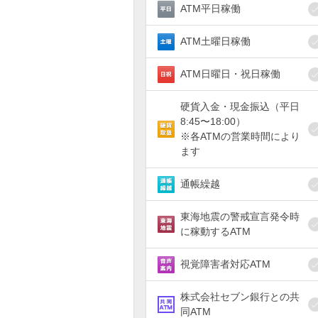
ATM平日稼働
ATM土曜日稼働
ATM日曜日・祝日稼働
硬貨入金・現金振込（平日
8:45〜18:00）
※各ATMの営業時間により
ます
通帳繰越
東海地震の警戒宣言発令時
に稼動するATM
視覚障害者対応ATM
株式会社セブン銀行との共
同ATM