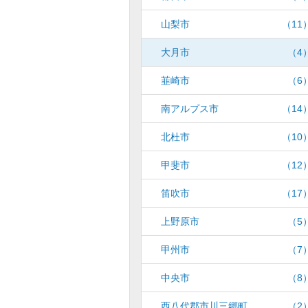
山梨市
（11
大月市
（4
韮崎市
（6
南アルプス市
（14
北杜市
（10
甲斐市
（12
笛吹市
（17
上野原市
（5
甲州市
（7
中央市
（8
西八代郡市川三郷町
（2