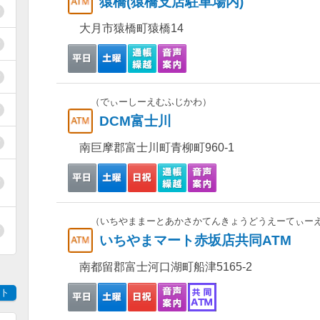
猿橋(猿橋支店駐車場内)
大月市猿橋町猿橋14
（でぃーしーえむふじかわ）
DCM富士川
南巨摩郡富士川町青柳町960-1
（いちやままーとあかさかてんきょうどうえーてぃー
いちやまマート赤坂店共同ATM
南都留郡富士河口湖町船津5165-2
ト