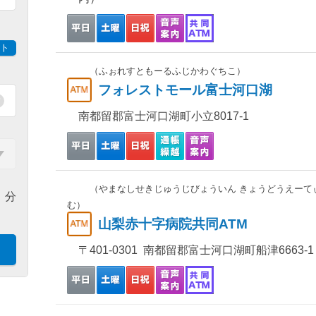
ト
（ふぉれすともーるふじかわぐちこ）
フォレストモール富士河口湖
南都留郡富士河口湖町小立8017-1
（やまなしせきじゅうじびょういん きょうどうえーて
分
む）
山梨赤十字病院共同ATM
〒401-0301 南都留郡富士河口湖町船津6663-1