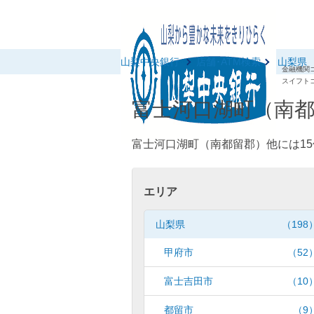
山梨中央銀行
店舗･ATM検索
山梨県
金融機関コ
スイフトコ
富士河口湖町（南都
富士河口湖町（南都留郡）他には15
エリア
山梨県
（198
甲府市
（52
富士吉田市
（10
都留市
（9