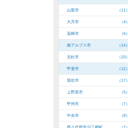
山梨市
（11
大月市
（4
韮崎市
（6
南アルプス市
（14
北杜市
（10
甲斐市
（12
笛吹市
（17
上野原市
（5
甲州市
（7
中央市
（8
西八代郡市川三郷町
（2