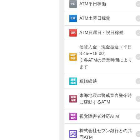
ATM平日稼働
ATM土曜日稼働
ATM日曜日・祝日稼働
硬貨入金・現金振込（平日
8:45〜18:00）
※各ATMの営業時間により
ます
通帳繰越
東海地震の警戒宣言発令時
に稼動するATM
視覚障害者対応ATM
株式会社セブン銀行との共
同ATM