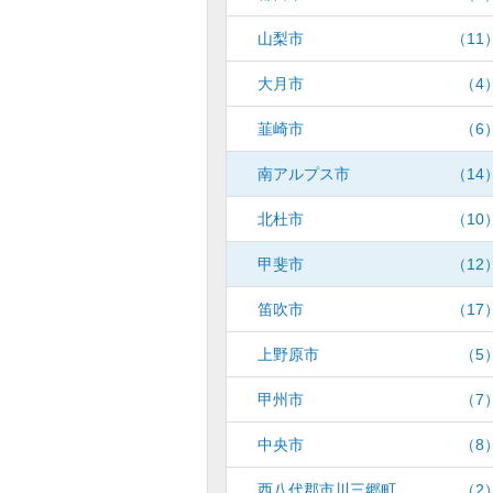
山梨市
（11
大月市
（4
韮崎市
（6
南アルプス市
（14
北杜市
（10
甲斐市
（12
笛吹市
（17
上野原市
（5
甲州市
（7
中央市
（8
西八代郡市川三郷町
（2