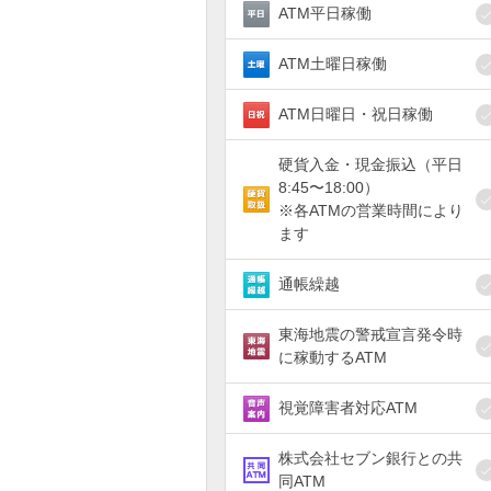
ATM平日稼働
ATM土曜日稼働
ATM日曜日・祝日稼働
硬貨入金・現金振込（平日
8:45〜18:00）
※各ATMの営業時間により
ます
通帳繰越
東海地震の警戒宣言発令時
に稼動するATM
視覚障害者対応ATM
株式会社セブン銀行との共
同ATM