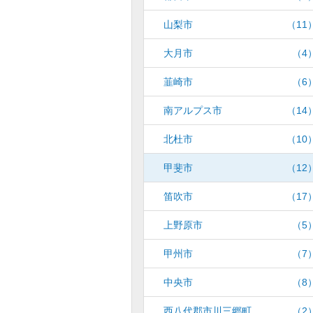
山梨市
（11
大月市
（4
韮崎市
（6
南アルプス市
（14
北杜市
（10
甲斐市
（12
笛吹市
（17
上野原市
（5
甲州市
（7
中央市
（8
西八代郡市川三郷町
（2