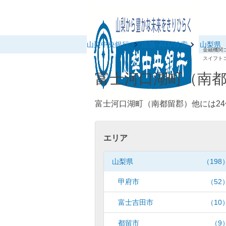
山梨中央銀行
店舗･ATM検索
山梨県
金融機関コ
スイフトコ
富士河口湖町（南都
富士河口湖町（南都留郡）他には24
エリア
山梨県
（198
甲府市
（52
富士吉田市
（10
都留市
（9