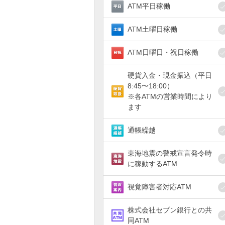
ATM平日稼働
ATM土曜日稼働
ATM日曜日・祝日稼働
硬貨入金・現金振込（平日
8:45〜18:00）
※各ATMの営業時間により
ます
通帳繰越
東海地震の警戒宣言発令時
に稼動するATM
視覚障害者対応ATM
株式会社セブン銀行との共
同ATM