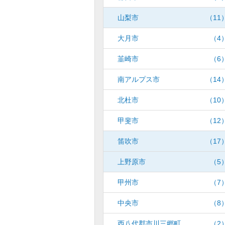
山梨市
（11
大月市
（4
韮崎市
（6
南アルプス市
（14
北杜市
（10
甲斐市
（12
笛吹市
（17
上野原市
（5
甲州市
（7
中央市
（8
西八代郡市川三郷町
（2