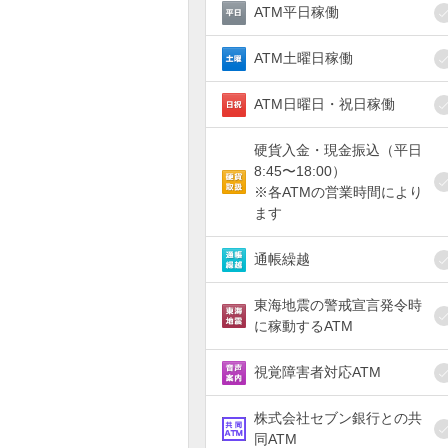
ATM平日稼働
ATM土曜日稼働
ATM日曜日・祝日稼働
硬貨入金・現金振込（平日
8:45〜18:00）
※各ATMの営業時間により
ます
通帳繰越
東海地震の警戒宣言発令時
に稼動するATM
視覚障害者対応ATM
株式会社セブン銀行との共
同ATM