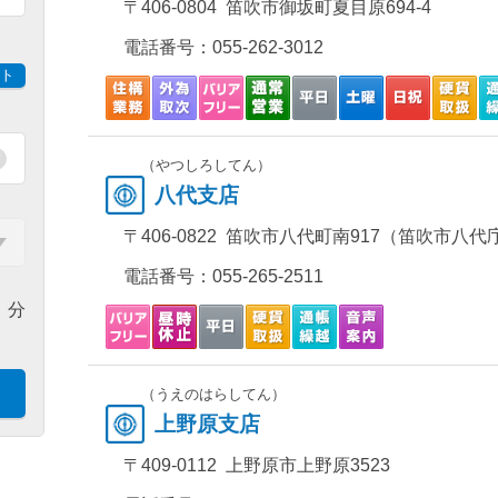
〒406-0804 笛吹市御坂町夏目原694-4
電話番号：
055-262-3012
ト
（やつしろしてん）
八代支店
〒406-0822 笛吹市八代町南917（笛吹市八
電話番号：
055-265-2511
分
（うえのはらしてん）
上野原支店
〒409-0112 上野原市上野原3523