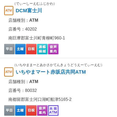
（でぃーしーえむふじかわ）
DCM富士川
店舗種別：
ATM
店番号：40202
南巨摩郡富士川町青柳町960-1
（いちやままーとあかさかてんきょうどうえーてぃーえむ）
いちやまマート赤坂店共同ATM
店舗種別：
ATM
店番号：80032
南都留郡富士河口湖町船津5165-2