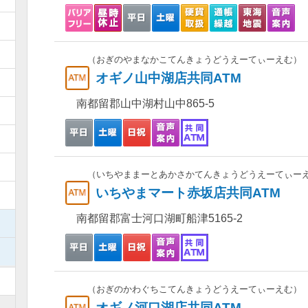
）
）
（おぎのやまなかこてんきょうどうえーてぃーえむ）
オギノ山中湖店共同ATM
）
南都留郡山中湖村山中865-5
）
）
）
（いちやままーとあかさかてんきょうどうえーてぃー
いちやまマート赤坂店共同ATM
）
南都留郡富士河口湖町船津5165-2
）
）
）
（おぎのかわぐちこてんきょうどうえーてぃーえむ）
オギノ河口湖店共同ATM