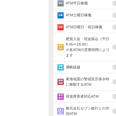
ATM平日稼働
ATM土曜日稼働
ATM日曜日・祝日稼働
硬貨入金・現金振込（平日
8:45〜18:00）
※各ATMの営業時間により
ます
通帳繰越
東海地震の警戒宣言発令時
に稼動するATM
視覚障害者対応ATM
株式会社セブン銀行との共
同ATM