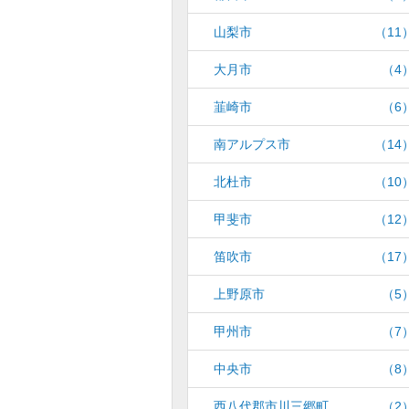
山梨市
（11
大月市
（4
韮崎市
（6
南アルプス市
（14
北杜市
（10
甲斐市
（12
笛吹市
（17
上野原市
（5
甲州市
（7
中央市
（8
西八代郡市川三郷町
（2