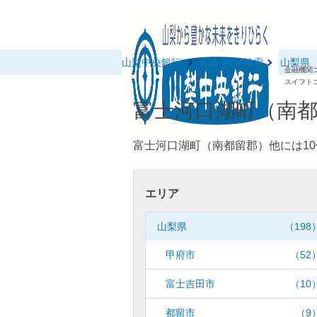
山梨中央銀行
店舗･ATM検索
山梨県
金融機関コ
スイフトコ
富士河口湖町（南都
富士河口湖町（南都留郡）他には10
エリア
山梨県
（198
甲府市
（52
富士吉田市
（10
都留市
（9