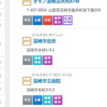
オギノ韮崎店共同ATM
〒407-0004 山梨県韮崎市藤井町南下條205
（にらさきしやくしょ）
韮崎市役所
韮崎市水神1-3-1
（にらさきしりつびょういん）
韮崎市立病院
韮崎市本町3-5-3