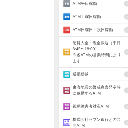
ATM平日稼働
ATM土曜日稼働
ATM日曜日・祝日稼働
硬貨入金・現金振込（平日
8:45〜18:00）
※各ATMの営業時間により
ます
通帳繰越
東海地震の警戒宣言発令時
に稼動するATM
視覚障害者対応ATM
株式会社セブン銀行との共
同ATM