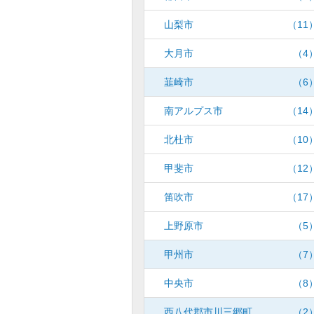
山梨市
（11
大月市
（4
韮崎市
（6
南アルプス市
（14
北杜市
（10
甲斐市
（12
笛吹市
（17
上野原市
（5
甲州市
（7
中央市
（8
西八代郡市川三郷町
（2