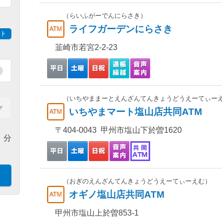
（らいふがーでんにらさき）
ライフガーデンにらさき
ト
韮崎市若宮2-2-23
（いちやままーとえんざんてんきょうどうえーてぃー
いちやまマート塩山店共同ATM
〒404-0043 甲州市塩山下於曽1620
分
（おぎのえんざんてんきょうどうえーてぃーえむ）
オギノ塩山店共同ATM
甲州市塩山上於曽853-1