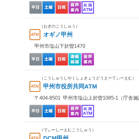
（おぎのこうしゅう）
オギノ甲州
甲州市塩山下於曽1470
（こうしゅうしやくしょきょうどうえーてぃーえむ）
甲州市役所共同ATM
〒404-8501 甲州市塩山上於曽1085-1（庁舎
（でぃーしーえむこうしゅう）
DCM甲州