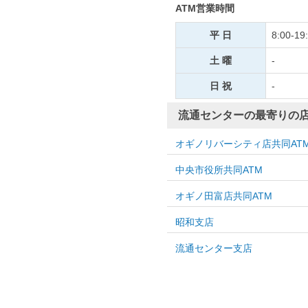
ATM営業時間
平 日
8:00-19
土 曜
-
日 祝
-
流通センターの最寄りの店
オギノリバーシティ店共同AT
中央市役所共同ATM
オギノ田富店共同ATM
昭和支店
流通センター支店