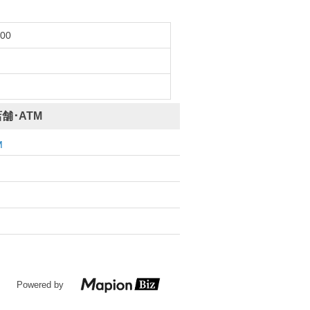
:00
舗･ATM
M
Powered by