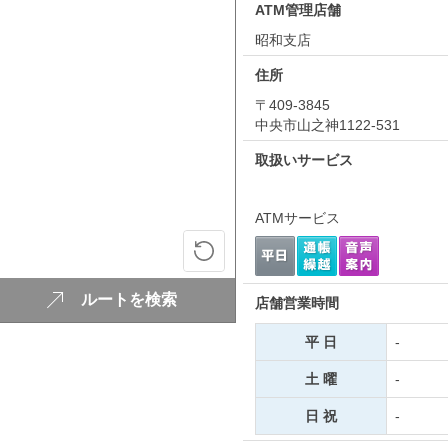
ATM管理店舗
昭和支店
住所
〒409-3845
中央市山之神1122-531
取扱いサービス
ATMサービス
ルートを検索
店舗営業時間
平 日
-
土 曜
-
日 祝
-