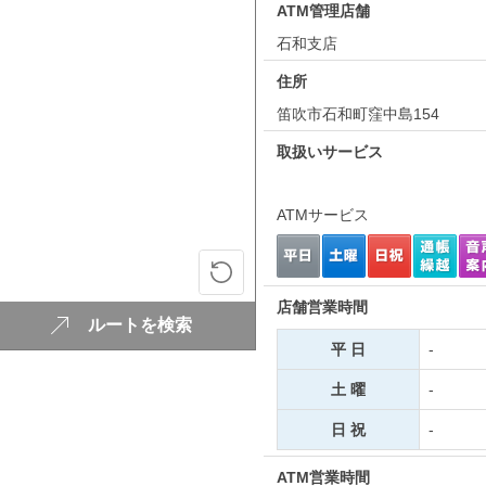
ATM管理店舗
石和支店
住所
笛吹市石和町窪中島154
取扱いサービス
ATMサービス
店舗営業時間
ルートを検索
平 日
-
土 曜
-
日 祝
-
ATM営業時間