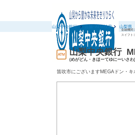
山梨中央銀行
店舗･ATM検索
山梨県
金融機関コ
スイフトコ
山梨中央銀行 M
(めがどん・きほーてゆにーいさわ
笛吹市にございますMEGAドン・キ