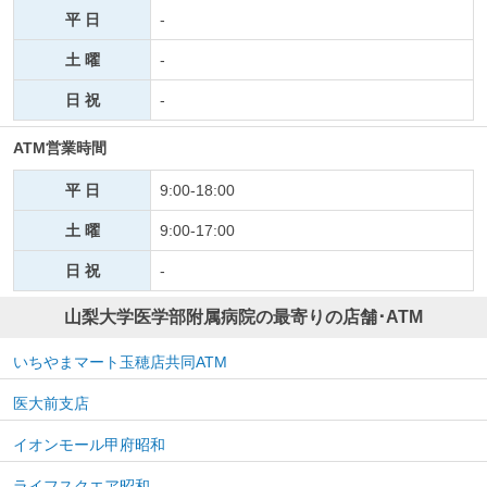
平 日
-
土 曜
-
日 祝
-
ATM営業時間
平 日
9:00-18:00
土 曜
9:00-17:00
日 祝
-
山梨大学医学部附属病院の最寄りの店舗･ATM
いちやまマート玉穂店共同ATM
医大前支店
イオンモール甲府昭和
ライフスクエア昭和