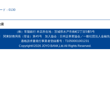
ード：0130
検索
（株）常陽銀行 本店所在地：茨城県水戸市南町2丁目5番5号
 関東財務局長（登金）第45号 加入協会：日本証券業協会／一般社団法人金融
適格請求書発行事業者登録番号：T1050001001231
Copyright©2026 JOYO BANK,Ltd.All Rights Reserved.