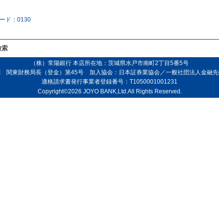
ード：0130
検索
（株）常陽銀行 本店所在地：茨城県水戸市南町2丁目5番5号
 関東財務局長（登金）第45号 加入協会：日本証券業協会／一般社団法人金融
適格請求書発行事業者登録番号：T1050001001231
Copyright©2026 JOYO BANK,Ltd.All Rights Reserved.