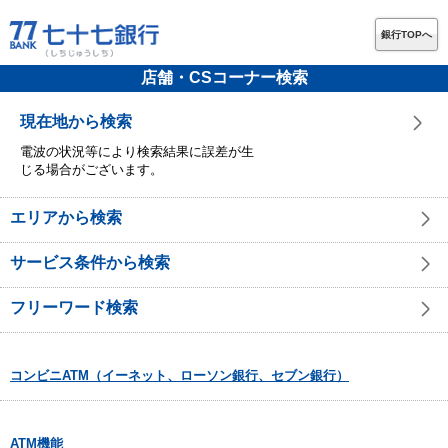
銀行TOPへ
店舗・CSコーナー検索
現在地から検索
電波の状況等により検索結果に誤差が生
じる場合がございます。
エリアから検索
サービス条件から検索
フリーワード検索
コンビニATM（イーネット、ローソン銀行、セブン銀行）
ATM機能