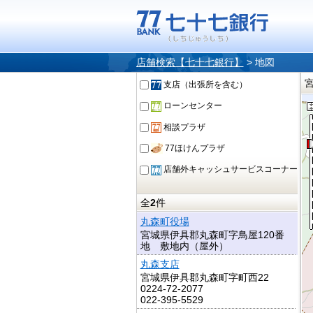
店舗検索【七十七銀行】
>
地図
支店（出張所を含む）
ローンセンター
相談プラザ
77ほけんプラザ
店舗外キャッシュサービスコーナー
全
2
件
丸森町役場
宮城県伊具郡丸森町字鳥屋120番
地 敷地内（屋外）
丸森支店
宮城県伊具郡丸森町字町西22
0224-72-2077
022-395-5529