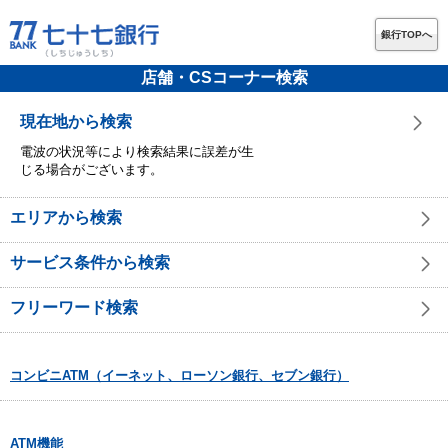
銀行TOPへ
店舗・CSコーナー検索
現在地から検索
電波の状況等により検索結果に誤差が生
じる場合がございます。
エリアから検索
サービス条件から検索
フリーワード検索
コンビニATM（イーネット、ローソン銀行、セブン銀行）
ATM機能