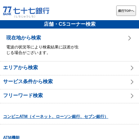
銀行TOPへ
店舗・CSコーナー検索
現在地から検索
電波の状況等により検索結果に誤差が生
じる場合がございます。
エリアから検索
サービス条件から検索
フリーワード検索
コンビニATM（イーネット、ローソン銀行、セブン銀行）
ATM機能