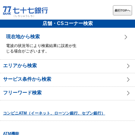
銀行TOPへ
店舗・CSコーナー検索
現在地から検索
電波の状況等により検索結果に誤差が生
じる場合がございます。
エリアから検索
サービス条件から検索
フリーワード検索
コンビニATM（イーネット、ローソン銀行、セブン銀行）
ATM機能