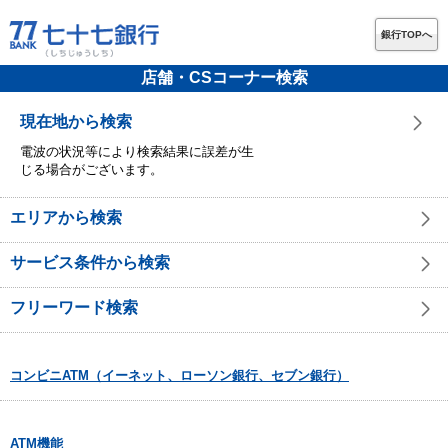
銀行TOPへ
店舗・CSコーナー検索
現在地から検索
電波の状況等により検索結果に誤差が生
じる場合がございます。
エリアから検索
サービス条件から検索
フリーワード検索
コンビニATM（イーネット、ローソン銀行、セブン銀行）
ATM機能