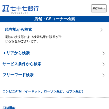
銀行TOPへ
店舗・CSコーナー検索
現在地から検索
電波の状況等により検索結果に誤差が生
じる場合がございます。
エリアから検索
サービス条件から検索
フリーワード検索
コンビニATM（イーネット、ローソン銀行、セブン銀行）
ATM機能