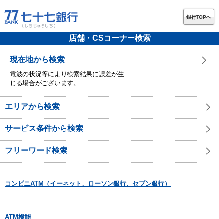
銀行TOPへ
店舗・CSコーナー検索
現在地から検索
電波の状況等により検索結果に誤差が生
じる場合がございます。
エリアから検索
サービス条件から検索
フリーワード検索
コンビニATM（イーネット、ローソン銀行、セブン銀行）
ATM機能