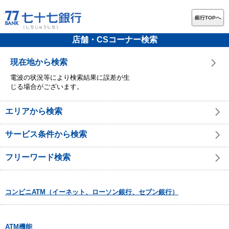
銀行TOPへ
店舗・CSコーナー検索
現在地から検索
電波の状況等により検索結果に誤差が生
じる場合がございます。
エリアから検索
サービス条件から検索
フリーワード検索
コンビニATM（イーネット、ローソン銀行、セブン銀行）
ATM機能