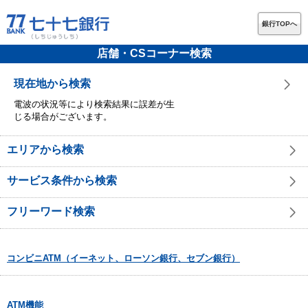
銀行TOPへ
店舗・CSコーナー検索
現在地から検索
電波の状況等により検索結果に誤差が生
じる場合がございます。
エリアから検索
サービス条件から検索
フリーワード検索
コンビニATM（イーネット、ローソン銀行、セブン銀行）
ATM機能