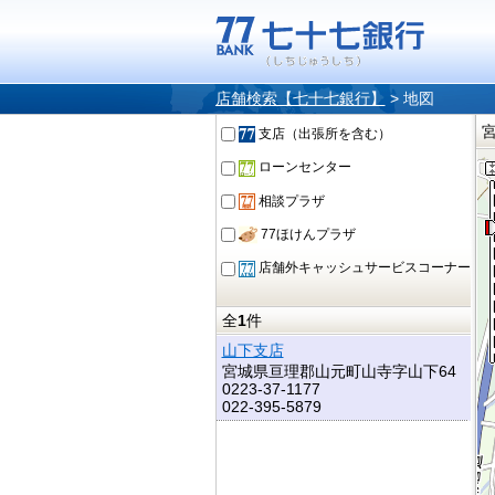
店舗検索【七十七銀行】
>
地図
支店（出張所を含む）
ローンセンター
相談プラザ
77ほけんプラザ
店舗外キャッシュサービスコーナー
全
1
件
山下支店
宮城県亘理郡山元町山寺字山下64
0223-37-1177
022-395-5879