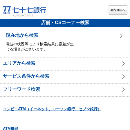
銀行TOPへ
店舗・CSコーナー検索
現在地から検索
電波の状況等により検索結果に誤差が生
じる場合がございます。
エリアから検索
サービス条件から検索
フリーワード検索
コンビニATM（イーネット、ローソン銀行、セブン銀行）
ATM機能