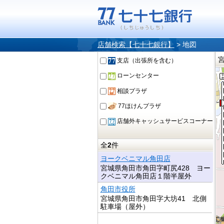
店舗検索【七十七銀行】
>
地図
支店（出張所を含む）
ローンセンター
相談プラザ
77ほけんプラザ
店舗外キャッシュサービスコーナー
全
2
件
ヨークベニマル角田店
宮城県角田市角田字町尻428 ヨー
クベニマル角田店１階半屋外
角田市役所
宮城県角田市角田字大坊41 北側
駐車場（屋外）