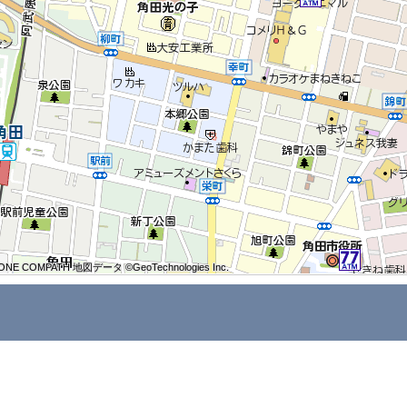
ONE COMPATH 地図データ ©GeoTechnologies Inc.
ONE COMPATH 地図データ ©GeoTechnologies Inc.
ONE COMPATH 地図データ ©GeoTechnologies Inc.
ONE COMPATH 地図データ ©GeoTechnologies Inc.
ONE COMPATH 地図データ ©GeoTechnologies Inc.
ONE COMPATH 地図データ ©GeoTechnologies Inc.
ONE COMPATH 地図データ ©GeoTechnologies Inc.
ONE COMPATH 地図データ ©GeoTechnologies Inc.
ONE COMPATH 地図データ ©GeoTechnologies Inc.