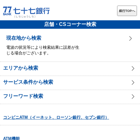
銀行TOPへ
店舗・CSコーナー検索
現在地から検索
電波の状況等により検索結果に誤差が生
じる場合がございます。
エリアから検索
サービス条件から検索
フリーワード検索
コンビニATM（イーネット、ローソン銀行、セブン銀行）
ATM機能