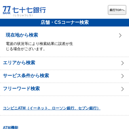
銀行TOPへ
店舗・CSコーナー検索
現在地から検索
電波の状況等により検索結果に誤差が生
じる場合がございます。
エリアから検索
サービス条件から検索
フリーワード検索
コンビニATM（イーネット、ローソン銀行、セブン銀行）
ATM機能