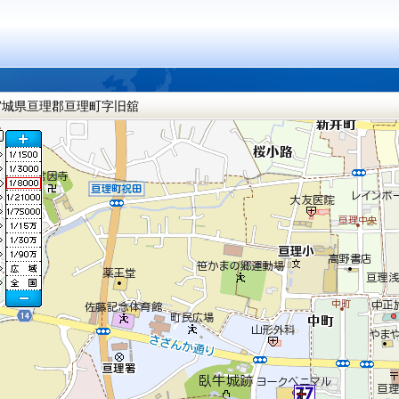
宮城県亘理郡亘理町字旧舘