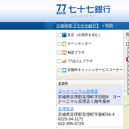
店舗検索【七十七銀行】
>
地図
支店（出張所を含む）
ローンセンター
相談プラザ
77ほけんプラザ
店舗外キャッシュサービスコーナー
全
2
件
ヨークベニマル亘理店
宮城県亘理郡亘理町字旧舘8 ヨー
クベニマル亘理店１階半屋外
亘理支店
宮城県亘理郡亘理町字新町64-4
0223-34-1171
022-395-5729