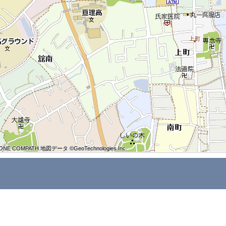
ONE COMPATH 地図データ ©GeoTechnologies Inc.
ONE COMPATH 地図データ ©GeoTechnologies Inc.
ONE COMPATH 地図データ ©GeoTechnologies Inc.
ONE COMPATH 地図データ ©GeoTechnologies Inc.
ONE COMPATH 地図データ ©GeoTechnologies Inc.
ONE COMPATH 地図データ ©GeoTechnologies Inc.
ONE COMPATH 地図データ ©GeoTechnologies Inc.
ONE COMPATH 地図データ ©GeoTechnologies Inc.
ONE COMPATH 地図データ ©GeoTechnologies Inc.