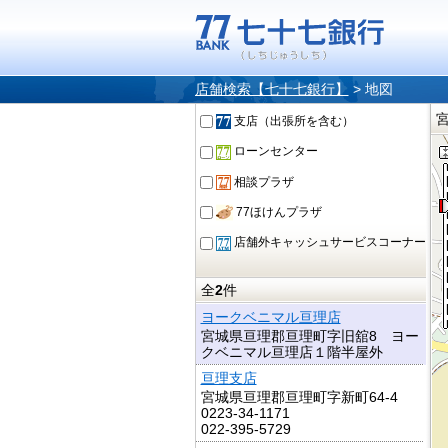
店舗検索【七十七銀行】
>
地図
支店（出張所を含む）
ローンセンター
相談プラザ
77ほけんプラザ
店舗外キャッシュサービスコーナー
全
2
件
ヨークベニマル亘理店
宮城県亘理郡亘理町字旧舘8 ヨー
クベニマル亘理店１階半屋外
亘理支店
宮城県亘理郡亘理町字新町64-4
0223-34-1171
022-395-5729