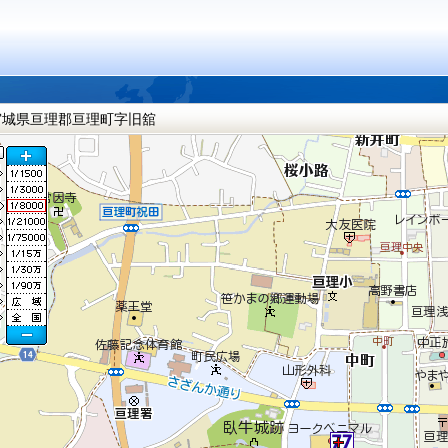
宮城県亘理郡亘理町字旧舘