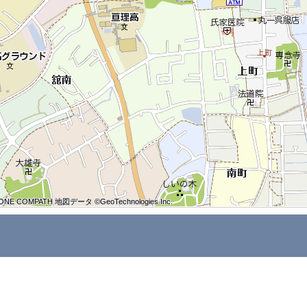
ONE COMPATH 地図データ ©GeoTechnologies Inc.
ONE COMPATH 地図データ ©GeoTechnologies Inc.
ONE COMPATH 地図データ ©GeoTechnologies Inc.
ONE COMPATH 地図データ ©GeoTechnologies Inc.
ONE COMPATH 地図データ ©GeoTechnologies Inc.
ONE COMPATH 地図データ ©GeoTechnologies Inc.
ONE COMPATH 地図データ ©GeoTechnologies Inc.
ONE COMPATH 地図データ ©GeoTechnologies Inc.
ONE COMPATH 地図データ ©GeoTechnologies Inc.