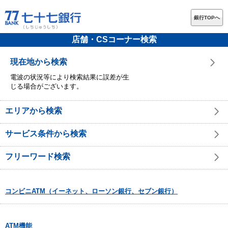
銀行TOPへ
店舗・CSコーナー検索
現在地から検索
電波の状況等により検索結果に誤差が生
じる場合がございます。
エリアから検索
サービス条件から検索
フリーワード検索
コンビニATM（イーネット、ローソン銀行、セブン銀行）
ATM機能