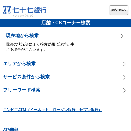
銀行TOPへ
店舗・CSコーナー検索
現在地から検索
電波の状況等により検索結果に誤差が生
じる場合がございます。
エリアから検索
サービス条件から検索
フリーワード検索
コンビニATM（イーネット、ローソン銀行、セブン銀行）
ATM機能