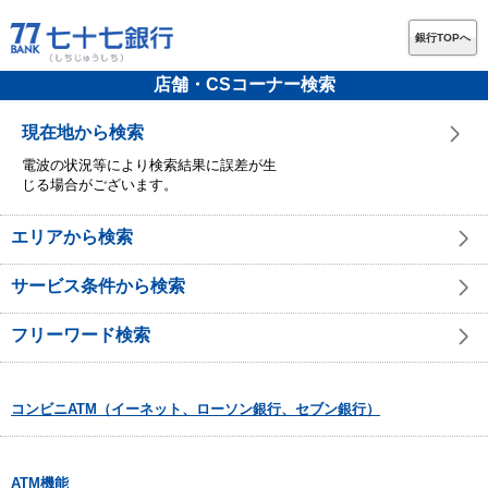
銀行TOPへ
店舗・CSコーナー検索
現在地から検索
電波の状況等により検索結果に誤差が生
じる場合がございます。
エリアから検索
サービス条件から検索
フリーワード検索
コンビニATM（イーネット、ローソン銀行、セブン銀行）
ATM機能