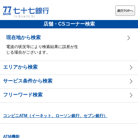
銀行TOPへ
店舗・CSコーナー検索
現在地から検索
電波の状況等により検索結果に誤差が生
じる場合がございます。
エリアから検索
サービス条件から検索
フリーワード検索
コンビニATM（イーネット、ローソン銀行、セブン銀行）
ATM機能