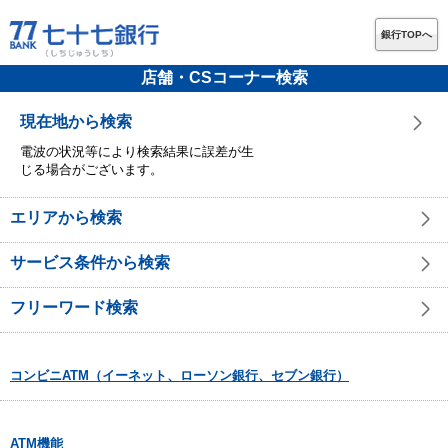
銀行TOPへ
店舗・CSコーナー検索
現在地から検索
電波の状況等により検索結果に誤差が生
じる場合がございます。
エリアから検索
サービス条件から検索
フリーワード検索
コンビニATM（イーネット、ローソン銀行、セブン銀行）
ATM機能