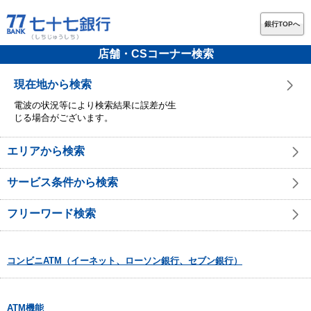
銀行TOPへ
店舗・CSコーナー検索
現在地から検索
電波の状況等により検索結果に誤差が生
じる場合がございます。
エリアから検索
サービス条件から検索
フリーワード検索
コンビニATM（イーネット、ローソン銀行、セブン銀行）
ATM機能