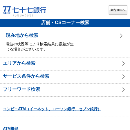
銀行TOPへ
店舗・CSコーナー検索
現在地から検索
電波の状況等により検索結果に誤差が生
じる場合がございます。
エリアから検索
サービス条件から検索
フリーワード検索
コンビニATM（イーネット、ローソン銀行、セブン銀行）
ATM機能