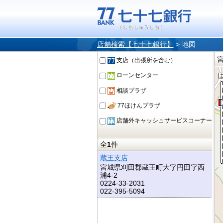
店舗検索【七十七銀行】
>
地図
支店（出張所を含む）
ローンセンター
相談プラザ
77ほけんプラザ
店舗外キャッシュサービスコーナー
全
1
件
蔵王支店
宮城県刈田郡蔵王町大字円田字西
浦4-2
0224-33-2031
022-395-5094