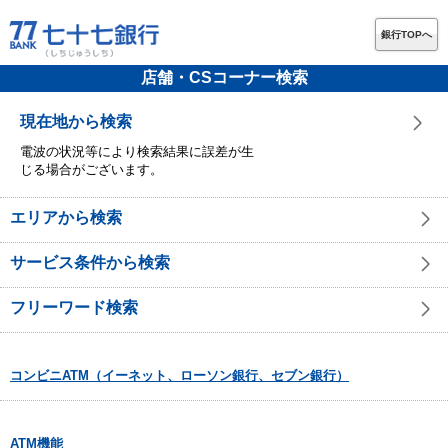
銀行TOPへ
店舗・CSコーナー検索
現在地から検索
電波の状況等により検索結果に誤差が生
じる場合がございます。
エリアから検索
サービス条件から検索
フリーワード検索
コンビニATM（イーネット、ローソン銀行、セブン銀行）
ATM機能