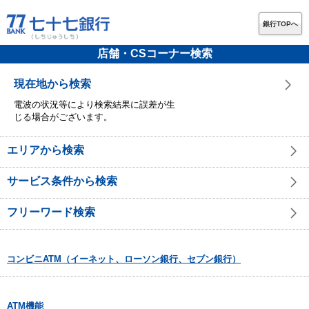
銀行TOPへ
店舗・CSコーナー検索
現在地から検索
電波の状況等により検索結果に誤差が生
じる場合がございます。
エリアから検索
サービス条件から検索
フリーワード検索
コンビニATM（イーネット、ローソン銀行、セブン銀行）
ATM機能