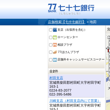
店舗検索【七十七銀行】
>
地図
支店（出張所を含む）
ローンセンター
相談プラザ
77ほけんプラザ
店舗外キャッシュサービスコーナー
全
2
件
村田支店
宮城県柴田郡村田町大字村田字町
163-1
0224-83-2077
022-395-5486
川崎支店（村田支店内にて営業）
宮城県柴田郡村田町大字村田字町
163-1