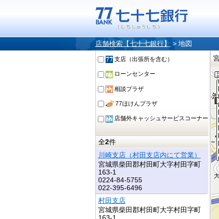
店舗検索【七十七銀行】
>
地図
支店（出張所を含む）
ローンセンター
相談プラザ
77ほけんプラザ
店舗外キャッシュサービスコーナー
全
2
件
川崎支店（村田支店内にて営業）
宮城県柴田郡村田町大字村田字町
163-1
0224-84-5755
022-395-6496
村田支店
宮城県柴田郡村田町大字村田字町
163-1