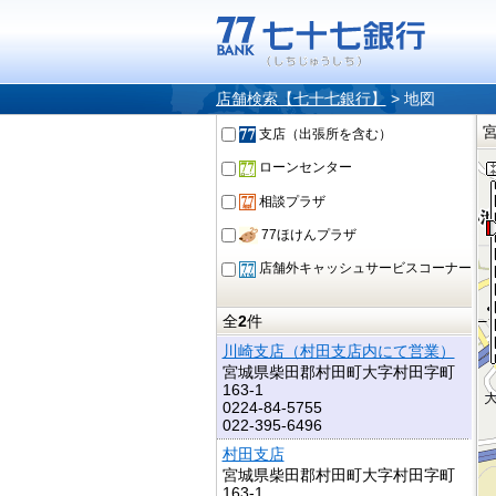
店舗検索【七十七銀行】
>
地図
支店（出張所を含む）
ローンセンター
相談プラザ
77ほけんプラザ
店舗外キャッシュサービスコーナー
全
2
件
川崎支店（村田支店内にて営業）
宮城県柴田郡村田町大字村田字町
163-1
0224-84-5755
022-395-6496
村田支店
宮城県柴田郡村田町大字村田字町
163-1