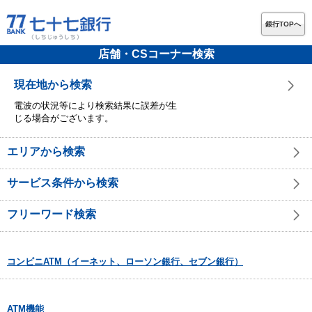
銀行TOPへ
店舗・CSコーナー検索
現在地から検索
電波の状況等により検索結果に誤差が生
じる場合がございます。
エリアから検索
サービス条件から検索
フリーワード検索
コンビニATM（イーネット、ローソン銀行、セブン銀行）
ATM機能