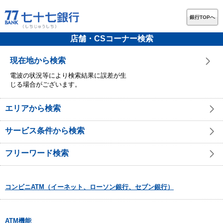
銀行TOPへ
店舗・CSコーナー検索
現在地から検索
電波の状況等により検索結果に誤差が生
じる場合がございます。
エリアから検索
サービス条件から検索
フリーワード検索
コンビニATM（イーネット、ローソン銀行、セブン銀行）
ATM機能