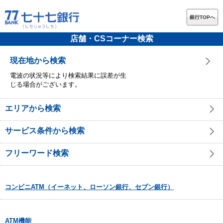
銀行TOPへ
店舗・CSコーナー検索
現在地から検索
電波の状況等により検索結果に誤差が生
じる場合がございます。
エリアから検索
サービス条件から検索
フリーワード検索
コンビニATM（イーネット、ローソン銀行、セブン銀行）
ATM機能