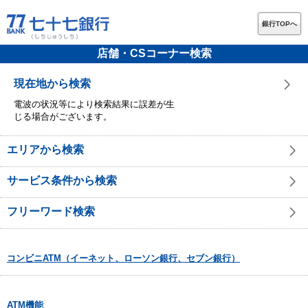
銀行TOPへ
店舗・CSコーナー検索
現在地から検索
電波の状況等により検索結果に誤差が生
じる場合がございます。
エリアから検索
サービス条件から検索
フリーワード検索
コンビニATM（イーネット、ローソン銀行、セブン銀行）
ATM機能