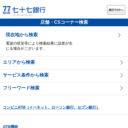
銀行TOPへ
店舗・CSコーナー検索
現在地から検索
電波の状況等により検索結果に誤差が生
じる場合がございます。
エリアから検索
サービス条件から検索
フリーワード検索
コンビニATM（イーネット、ローソン銀行、セブン銀行）
ATM機能