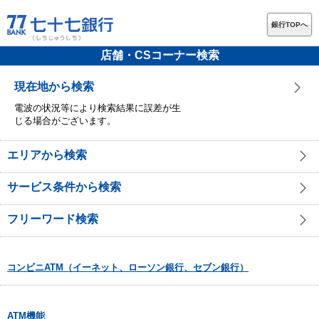
銀行TOPへ
店舗・CSコーナー検索
現在地から検索
電波の状況等により検索結果に誤差が生
じる場合がございます。
エリアから検索
サービス条件から検索
フリーワード検索
コンビニATM（イーネット、ローソン銀行、セブン銀行）
ATM機能