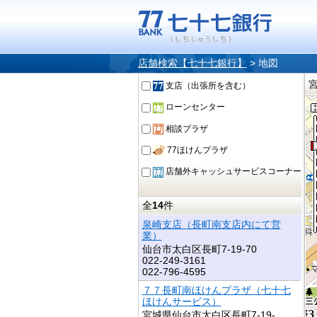
店舗検索【七十七銀行】
>
地図
支店（出張所を含む）
ローンセンター
相談プラザ
77ほけんプラザ
店舗外キャッシュサービスコーナー
全
14
件
泉崎支店（長町南支店内にて営
業）
仙台市太白区長町7-19-70
022-249-3161
022-796-4595
７７長町南ほけんプラザ（七十七
ほけんサービス）
宮城県仙台市太白区長町7-19-