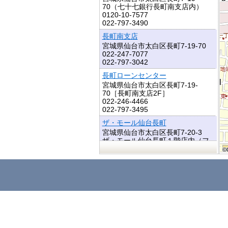
70（七十七銀行長町南支店内）
0120-10-7577
022-797-3490
長町南支店
宮城県仙台市太白区長町7-19-70
022-247-7077
022-797-3042
長町ローンセンター
宮城県仙台市太白区長町7-19-
70［長町南支店2F］
022-246-4466
022-797-3495
ザ・モール仙台長町
宮城県仙台市太白区長町7-20-3
ザ・モール仙台長町１階店内（フ
ードコートそば）
©
©
©
©
©
©
©
©
©
ザ・モール仙台長町Part２（3F）
宮城県仙台市太白区長町7-20-15
ザ・モール仙台長町Ｐａｒｔ２ ３
階
長町南三丁目
宮城県仙台市太白区長町南3-3-40
ララガーデン長町